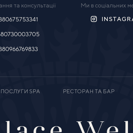
ння та консультації
Ми в соціальних 
INSTAG
380675753341
380730003705
380966769833
ПОСЛУГИ SPA
РЕСТОРАН ТА БАР
alace Wel