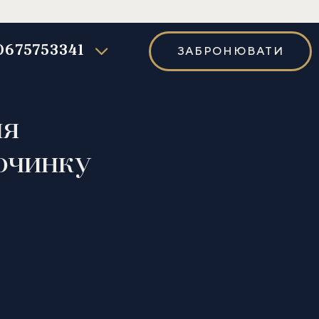
0675753341
ЗАБРОНЮВАТИ
ля
починку